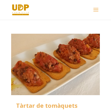
Tàrtar de tomàquets