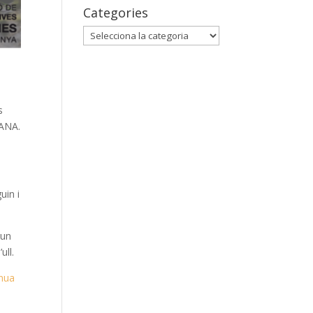
Categories
Categories
s
SANA.
uin i
 un
ull.
inua