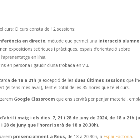
el curs: El curs consta de 12 sessions:
nferència en directe
, mètode que permet una
interacció alumne
nen exposicions teòriques i pràctiques, espais d’orientació sobre
l’aprenentatge en línia.
’ns en persona i gaudir d’una trobada en viu.
 tarda
de 18 a 21h
(a excepció de les
dues últimes sessions
que l’h
t (el tens més avall), fent el total de les 35 hores que té el curs.
litzarem
Google Classroom
que ens servirà per penjar material, empl
.
’abril i maig i els dies 7, 21 i 28 de juny de 2024
,
de 18 a 21h
(
i 28 de juny que l’horari serà de 18 a 20.30h)
.
obarem
presencialment a Reus
, de 18 a 20.30h, a
Espai Factoria
.