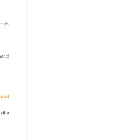
e els
mació
load
illa