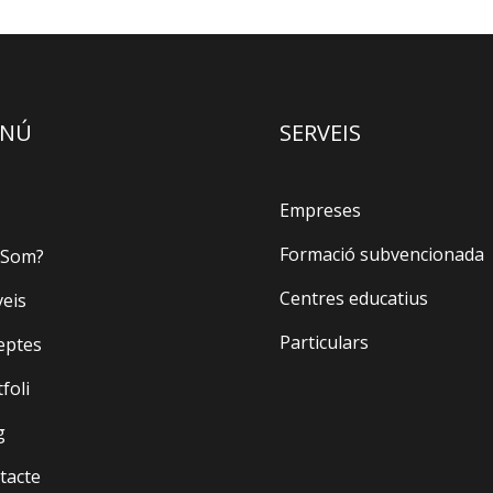
NÚ
SERVEIS
Empreses
Formació subvencionada
 Som?
Centres educatius
veis
Particulars
eptes
foli
g
tacte