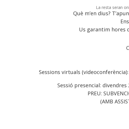
La resta seran on
Què m’en dius? T’apunt
Ens 
Us garantim hores d
C
Sessions virtuals (videoconferència)
Sessió presencial: divendres 
PREU: SUBVENC
(AMB ASSIS