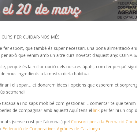
 CURS PER CUIDAR-NOS MÉS
e fer esport, que també és super necessari, una bona alimentació en
És per això que venim amb un altre curs novetat d’aquest any: CUINA 
e, perquè és la millor opció dels nostres àpats, com fer perquè sigui
ó de nous ingredients a la nostra dieta habitual.
 dinar i el sopar… et donarem idees i opcions que esperem et sorpreng
enús setmanal!
que t’atabala i no saps molt bé com gestionar…. comentar-te que tenim
 perles de compaginar amb aquest! Aquí tens el
link
per fer-hi un cop d’
nats (sense cost per l’alumnat) pel
Consorci per a la Formació Cont
la
Federació de Cooperatives Agràries de Catalunya.