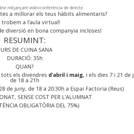
line mitjançant videoconferència de directe.
es a millorar els teus hàbits alimentaris?
trobem a l’aula virtual!
e diversió en bona companyia incloses!
RESUMINT:
URS DE CUINA SANA
DURACIÓ: 35h
QUAN?
: tots els divendres
d‘abril i maig,
i els dies 7 i 21 de 
de 18 a 21h
28 de juny, de 18 a 20:30h a Espai Factoria (Reus)
IONAT, SENSE COST PER L’ALUMNAT
TÈNCIA OBLIGATÒRIA DEL 75%)