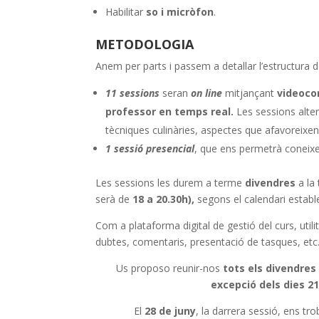
Habilitar
so i micròfon
.
METODOLOGIA
Anem per parts i passem a detallar l’estructura d
11 sessions
seran
on line
mitjançant
videoco
professor en temps real.
Les sessions alter
tècniques culinàries, aspectes que afavoreixen 
1 sessió presencial
, que ens permetrà coneixe
Les sessions les durem a terme
divendres
a la
serà de
18 a 20.30h),
segons el calendari establer
Com a plataforma digital de gestió del curs, uti
dubtes, comentaris, presentació de tasques, etc
Us proposo reunir-nos
tots els
divendres d
excepció dels dies 21 
El
28 de juny
, la darrera sessió, ens tr