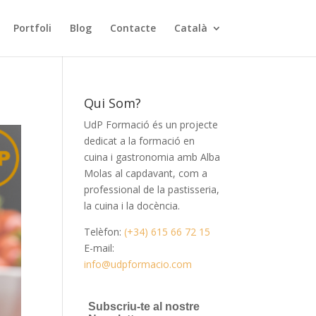
Portfoli
Blog
Contacte
Català
Qui Som?
UdP Formació és un projecte
dedicat a la formació en
cuina i gastronomia amb Alba
Molas al capdavant, com a
professional de la pastisseria,
la cuina i la docència.
Telèfon:
(+34) 615 66 72 15
E-mail:
info@udpformacio.com
Subscriu-te al nostre