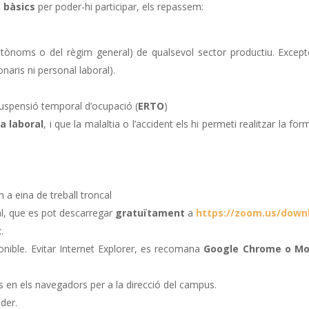
s bàsics
per poder-hi participar, els repassem:
utònoms o del règim general) de qualsevol sector productiu. Except
onaris ni personal laboral).
suspensió temporal d’ocupació (
ERTO
)
a laboral
, i que la malaltia o l’accident els hi permeti realitzar la for
 a eina de treball troncal
al, que es pot descarregar
gratuïtament
a
https://zoom.us/down
t
.
ponible. Evitar Internet Explorer, es recomana
Google Chrome o Moz
s en els navegadors per a la direcció del campus.
der.