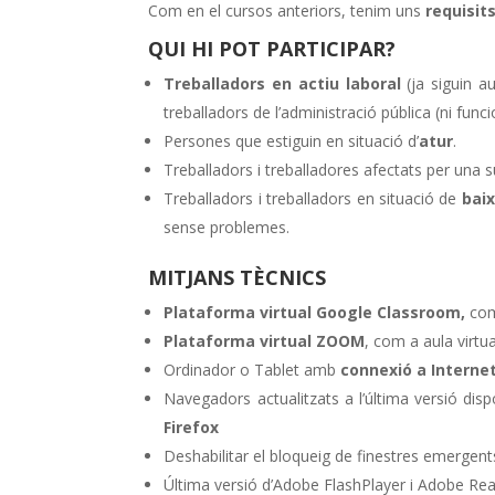
Com en el cursos anteriors, tenim uns
requisit
QUI HI POT PARTICIPAR?
Treballadors en actiu laboral
(ja siguin a
treballadors de l’administració pública (ni funci
Persones que estiguin en situació d’
atur
.
Treballadors i treballadores afectats per una 
Treballadors i treballadors en situació de
baix
sense problemes.
MITJANS TÈCNICS
Plataforma virtual Google Classroom,
com
Plataforma virtual ZOOM
, com a aula virtu
Ordinador o Tablet amb
connexió a Interne
Navegadors actualitzats a l’última versió dis
Firefox
Deshabilitar el bloqueig de finestres emergent
Última versió d’Adobe FlashPlayer i Adobe Rea