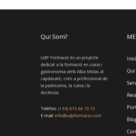
Qui Som?
ME
UdP Formació és un projecte
Inici
dedicat a la formació en cuina i
Qui
gastronomia amb Alba Molas al
capdavant, com a professional de
Ser
la pastisseria, la cuina i la
docència.
Rec
Port
Telèfon:
(+34) 615 66 72 15
E-mail:
info@udpformacio.com
Blo
Con