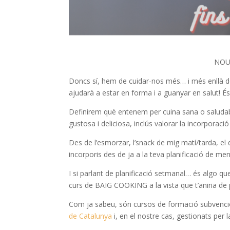
NOU
Doncs sí, hem de cuidar-nos més… i més enllà d
ajudarà a estar en forma i a guanyar en salut! 
Definirem què entenem per cuina sana o saludabl
gustosa i deliciosa, inclús valorar la incorporaci
Des de l’esmorzar, l’snack de mig matí/tarda, el
incorporis des de ja a la teva planificació de m
I si parlant de planificació setmanal… és algo 
curs de BAIG COOKING a la vista que t’aniria de
Com ja sabeu, són cursos de formació subvencio
de Catalunya
i, en el nostre cas, gestionats per 