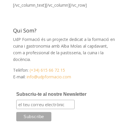
[/vc_column_text][/vc_column][/vc_row]
Qui Som?
UdP Formació és un projecte dedicat a la formació en
cuina i gastronomia amb Alba Molas al capdavant,
com a professional de la pastisseria, la cuina i la
docència.
Telèfon:
(+34) 615 66 72 15
E-mail:
info@udpformacio.com
Subscriu-te al nostre Newsletter