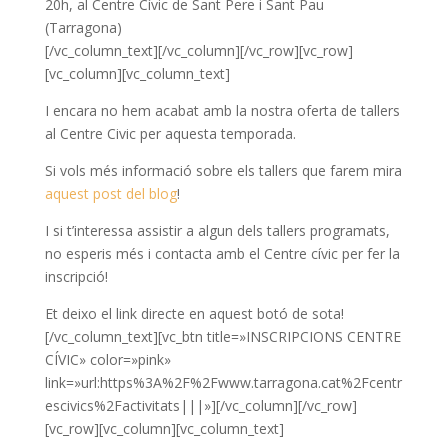
20h, al Centre Cívic de Sant Pere i Sant Pau
(Tarragona)
[/vc_column_text][/vc_column][/vc_row][vc_row]
[vc_column][vc_column_text]
I encara no hem acabat amb la nostra oferta de tallers
al Centre Civic per aquesta temporada.
Si vols més informació sobre els tallers que farem mira
aquest post del blog
!
I si t’interessa assistir a algun dels tallers programats,
no esperis més i contacta amb el Centre cívic per fer la
inscripció!
Et deixo el link directe en aquest botó de sota!
[/vc_column_text][vc_btn title=»INSCRIPCIONS CENTRE
CÍVIC» color=»pink»
link=»url:https%3A%2F%2Fwww.tarragona.cat%2Fcentr
escivics%2Factivitats|||»][/vc_column][/vc_row]
[vc_row][vc_column][vc_column_text]