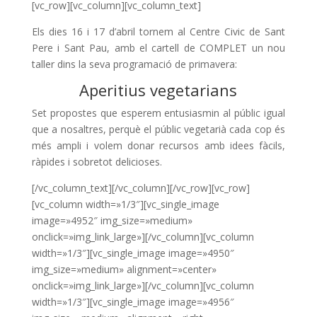
[vc_row][vc_column][vc_column_text]
Els dies 16 i 17 d’abril tornem al Centre Civic de Sant
Pere i Sant Pau, amb el cartell de COMPLET un nou
taller dins la seva programació de primavera:
Aperitius vegetarians
Set propostes que esperem entusiasmin al públic igual
que a nosaltres, perquè el públic vegetarià cada cop és
més ampli i volem donar recursos amb idees fàcils,
ràpides i sobretot delicioses.
[/vc_column_text][/vc_column][/vc_row][vc_row]
[vc_column width=»1/3″][vc_single_image
image=»4952″ img_size=»medium»
onclick=»img_link_large»][/vc_column][vc_column
width=»1/3″][vc_single_image image=»4950″
img_size=»medium» alignment=»center»
onclick=»img_link_large»][/vc_column][vc_column
width=»1/3″][vc_single_image image=»4956″