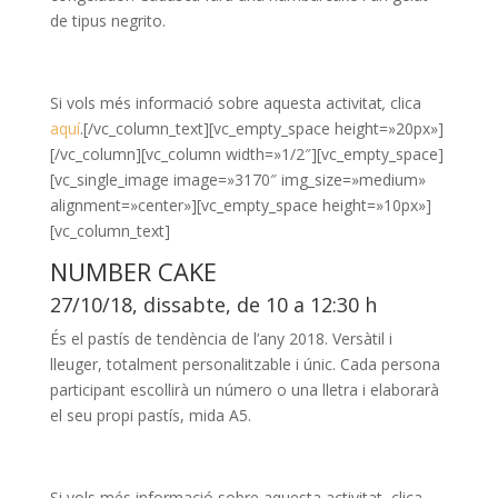
de tipus negrito.
Si vols més informació sobre aquesta activitat
,
clica
aquí
.[/vc_column_text][vc_empty_space height=»20px»]
[/vc_column][vc_column width=»1/2″][vc_empty_space]
[vc_single_image image=»3170″ img_size=»medium»
alignment=»center»][vc_empty_space height=»10px»]
[vc_column_text]
NUMBER CAKE
27/10/18, dissabte, de 10 a 12:30 h
És el pastís de tendència de l’any 2018. Versàtil i
lleuger, totalment personalitzable i únic. Cada persona
participant escollirà un número o una lletra i elaborarà
el seu propi pastís, mida A5.
Si vols més informació sobre aquesta activitat, clica