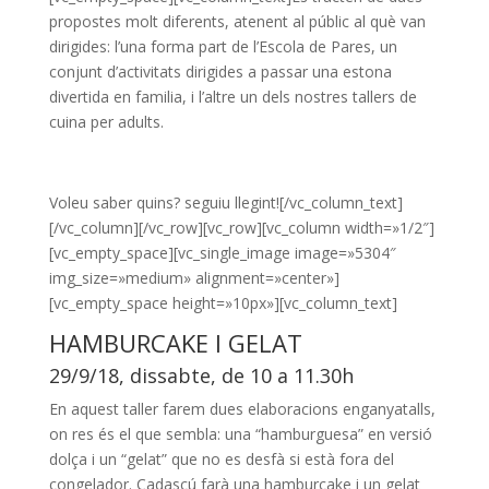
propostes molt diferents, atenent al públic al què van
dirigides: l’una forma part de l’Escola de Pares, un
conjunt d’activitats dirigides a passar una estona
divertida en familia, i l’altre un dels nostres tallers de
cuina per adults.
Voleu saber quins? seguiu llegint![/vc_column_text]
[/vc_column][/vc_row][vc_row][vc_column width=»1/2″]
[vc_empty_space][vc_single_image image=»5304″
img_size=»medium» alignment=»center»]
[vc_empty_space height=»10px»][vc_column_text]
HAMBURCAKE I GELAT
29/9/18, dissabte, de 10 a 11.30h
En aquest taller farem dues elaboracions enganyatalls,
on res és el que sembla: una “hamburguesa” en versió
dolça i un “gelat” que no es desfà si està fora del
congelador. Cadascú farà una hamburcake i un gelat