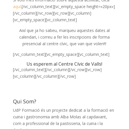
aquí
.[/vc_column_text][vc_empty_space height=»20px»]
[/vc_column][/vc_row][vc_row][vc_column]
[vc_empty_space][vc_column_text]
Així que ja ho sabeu, marqueu aquestes dates al
calendari, i correu a fer les inscripcions de forma
presencial al centre cívic, que van que volen!!!
[/vc_column_text][vc_empty_space][vc_column_text]
Us esperem al Centre Cívic de Valls!
[/vc_column_text][/vc_column][/vc_row][vc_row]
[vc_column][/vc_column][/vc_row]
Qui Som?
UdP Formació és un projecte dedicat a la formació en
cuina i gastronomia amb Alba Molas al capdavant,
com a professional de la pastisseria, la cuina i la