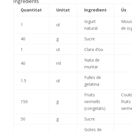
Ingredients
Quantitat
Unitat
Ingredient
Ús
Iogurt
Mous
1
ut
natural
de io
40
g
Sucre
1
ut
Clara d’ou
Nata de
40
ml
muntar
Fulles de
1.5
ut
gelatina
Fruits
Couli
150
g
vermells
fruits
(congelats)
verme
50
g
Sucre
Gotes de