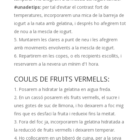
#unadetips:
per tal d’evitar el contrast fort de
temperatures, incorporarem una mica de la barreja de
iogurt a la nata amb gelatina, i després ho afegirem tot
de nou a la mescla de iogurt.
Muntarem les clares a punt de neu i les afegirem
amb moviments envolvents a la mescla de iogurt.
Repartirem en les copes, o els recipients escollits, i
reservarem a la nevera un mínim d’1 hora.
COULIS DE FRUITS VERMELLS:
Posarem a hidratar la gelatina en aigua freda.
En un cassó posarem els fruits vermells, el sucre i
unes gotes de suc de llimona, i ho deixarem a foc mig
fins que es desfaci la fruita i redueixi fins la meitat.
Fora del foc ja, incorporarem la gelatina hidratada a
la reducció de fruits vermells i deixarem temperar.
Ho col·locarem en un biberó de cuina, per a la seva