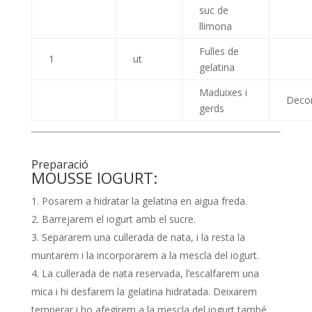
suc de
llimona
Fulles de
1
ut
gelatina
Maduixes i
Deco
gerds
Preparació
MOUSSE IOGURT:
Posarem a hidratar la gelatina en aigua freda.
Barrejarem el iogurt amb el sucre.
Separarem una cullerada de nata, i la resta la
muntarem i la incorporarem a la mescla del iogurt.
La cullerada de nata reservada, l’escalfarem una
mica i hi desfarem la gelatina hidratada. Deixarem
temperar i ho afegirem a la mescla del iogurt també.