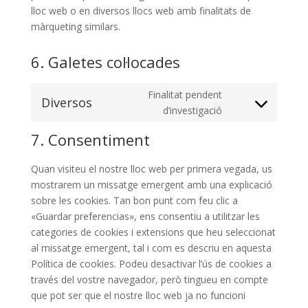
lloc web o en diversos llocs web amb finalitats de
màrqueting similars.
6. Galetes col·locades
Finalitat pendent
Diversos
Consent
d’investigació
to
7. Consentiment
service
diversos
Quan visiteu el nostre lloc web per primera vegada, us
mostrarem un missatge emergent amb una explicació
sobre les cookies. Tan bon punt com feu clic a
«Guardar preferencias», ens consentiu a utilitzar les
categories de cookies i extensions que heu seleccionat
al missatge emergent, tal i com es descriu en aquesta
Política de cookies. Podeu desactivar l’ús de cookies a
través del vostre navegador, però tingueu en compte
que pot ser que el nostre lloc web ja no funcioni