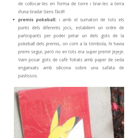
de col·locar-les en forma de torre i tirar-les a terra
d’una tirada! Gens fàcil!!
premis pokeball:
i amb el sumatori de tots els
punts dels diferents jocs, establíem un ordre de
participants per poder petar un dels gots de la
pokeball dels premis, on com a la tómbola, hi havia
premi segur, però no en tots era super premi! Jejeje.
Vam posar gots de cafè folrats amb paper de seda
enganxats amb silicona sobre una safata de
pastissos.