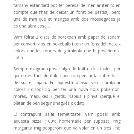
tamany estàndard pot fer peresa de menjar (tenint en
compte que t’has de deixar un forat pel pastís!), però
una de mini que et menges amb dos mossegades ja
és una altra cosa…
Vam folrar 2 discs de porexpan amb paper de sedam
per convertir-los en pokeballs i tenir un fons del mateix
colors que les mores de gominola que hi posaríem a
sobre.
Sempre m’agrada posar algo de fruita a les taules, per
qui no és tant de dolç i per compensar la sobredosis
de sucre, jajaja. En aquesta ocasió vam combinar
colors i disposició per fer una nova bola pokemon:
mores, maduixes i gerds, nabius i pinya (perquè el
plàtan de ben segur s’hagués oxidat).
El contrapunt salat tematitzatel vam posar amb
aquesta pizza (100% homemade per suposat) mig
margarita mig pepperoni que va volar en un tres i no