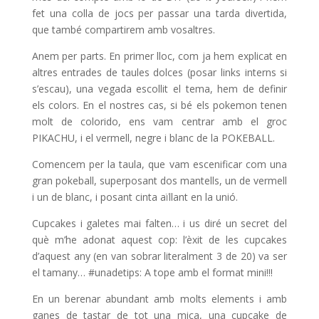
fet una colla de jocs per passar una tarda divertida,
que també compartirem amb vosaltres.
Anem per parts. En primer lloc, com ja hem explicat en
altres entrades de taules dolces (posar links interns si
s’escau), una vegada escollit el tema, hem de definir
els colors. En el nostres cas, si bé els pokemon tenen
molt de colorido, ens vam centrar amb el groc
PIKACHU, i el vermell, negre i blanc de la POKEBALL.
Comencem per la taula, que vam escenificar com una
gran pokeball, superposant dos mantells, un de vermell
i un de blanc, i posant cinta aïllant en la unió.
Cupcakes i galetes mai falten… i us diré un secret del
què m’he adonat aquest cop: l’èxit de les cupcakes
d’aquest any (en van sobrar literalment 3 de 20) va ser
el tamany… #unadetips: A tope amb el format mini!!!
En un berenar abundant amb molts elements i amb
ganes de tastar de tot una mica, una cupcake de