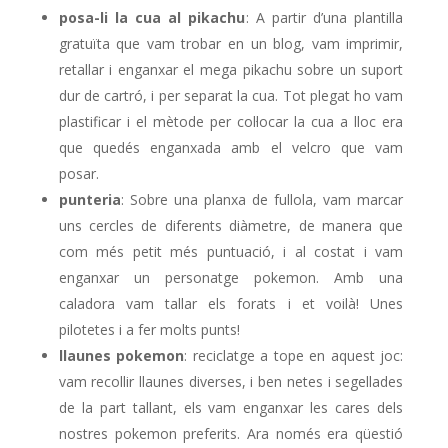
posa-li la cua al pikachu
: A partir d’una plantilla
gratuïta que vam trobar en un blog, vam imprimir,
retallar i enganxar el mega pikachu sobre un suport
dur de cartró, i per separat la cua. Tot plegat ho vam
plastificar i el mètode per col·locar la cua a lloc era
que quedés enganxada amb el velcro que vam
posar.
punteria
: Sobre una planxa de fullola, vam marcar
uns cercles de diferents diàmetre, de manera que
com més petit més puntuació, i al costat i vam
enganxar un personatge pokemon. Amb una
caladora vam tallar els forats i et voilà! Unes
pilotetes i a fer molts punts!
llaunes pokemon
: reciclatge a tope en aquest joc:
vam recollir llaunes diverses, i ben netes i segellades
de la part tallant, els vam enganxar les cares dels
nostres pokemon preferits. Ara només era qüestió