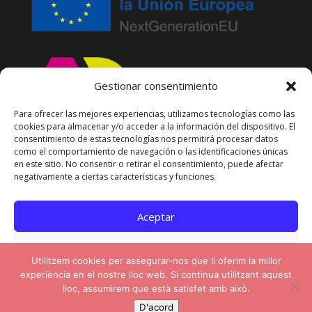
Gestionar consentimiento
Para ofrecer las mejores experiencias, utilizamos tecnologías como las
cookies para almacenar y/o acceder a la información del dispositivo. El
consentimiento de estas tecnologías nos permitirá procesar datos
como el comportamiento de navegación o las identificaciones únicas
en este sitio. No consentir o retirar el consentimiento, puede afectar
negativamente a ciertas características y funciones.
Aceptar
Denegar
Diseño y programación web por
Mirall
Utilitzem cookies per assegurar-nos que li oferim la millor
Digital –
Diseño Web y Marketing Digital
experiència en el nostre lloc web. Si continua utilitzant aquest
Ver preferencias
en Barcelona
| Copyright
UDP Formacio
by
lloc, assumirem que està satisfet amb això.
Alba Molas
D'acord
Política de cookies