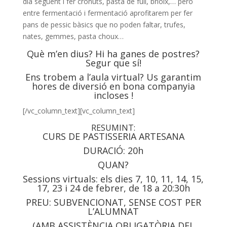
dia següent i fer cronuts, pasta de full, brioix,… però
entre fermentació i fermentació aprofitarem per fer
pans de pessic bàsics que no poden faltar, trufes,
nates, gemmes, pasta choux…
Què m’en dius? Hi ha ganes de postres?
Segur que sí!
Ens trobem a l’aula virtual? Us garantim
hores de diversió en bona companyia
incloses !
[/vc_column_text][vc_column_text]
RESUMINT:
CURS DE PASTISSERIA ARTESANA
DURACIÓ: 20h
QUAN?
Sessions virtuals: els dies 7, 10, 11, 14, 15,
17, 23 i 24 de febrer, de 18 a 20:30h
PREU: SUBVENCIONAT, SENSE COST PER
L’ALUMNAT
(AMB ASSISTÈNCIA OBLIGATÒRIA DEL