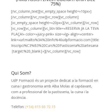
75%)
[/vc_column_text][vc_empty_space height=»10px»]
[/vc_column][/vc_row][vc_row][vc_column]
[vc_empty_space height=»20px»][/vc_column][/vc_row]
[vc_row][vc_column][vc_btn title=»RESERVA JA LA TEVA
PLAÇA!» color=»juicy-pink» size=»lg» align=»center»
link=»url:mailto%3A%20info%40udpformacio.com|title:
Inscripci%C3%B3%20Curs%20Pastisseria%20artesana
|target:%20_blank|»][/vc_column][/vc_row]
Qui Som?
UdP Formació és un projecte dedicat a la formació en
cuina i gastronomia amb Alba Molas al capdavant,
com a professional de la pastisseria, la cuina i la
docència.
Telèfon:
(+34) 615 66 72 15