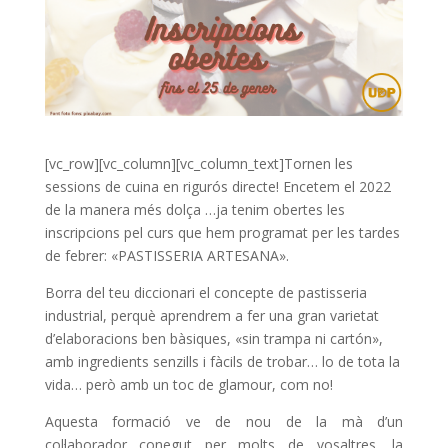
[vc_row][vc_column][vc_column_text]Tornen les
sessions de cuina en rigurós directe! Encetem el 2022
de la manera més dolça …ja tenim obertes les
inscripcions pel curs que hem programat per les tardes
de febrer: «PASTISSERIA ARTESANA».
Borra del teu diccionari el concepte de pastisseria
industrial, perquè aprendrem a fer una gran varietat
d’elaboracions ben bàsiques, «sin trampa ni cartón»,
amb ingredients senzills i fàcils de trobar… lo de tota la
vida… però amb un toc de glamour, com no!
Aquesta formació ve de nou de la mà d’un
col·laborador conegut per molts de vosaltres, la