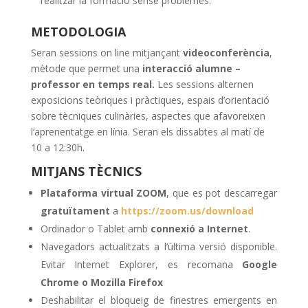
realitzar la formació sense problemes.
METODOLOGIA
Seran sessions on line mitjançant
videoconferència
,
mètode que permet una
interacció alumne –
professor en temps real.
Les sessions alternen
exposicions teòriques i pràctiques, espais d’orientació
sobre tècniques culinàries, aspectes que afavoreixen
l’aprenentatge en línia. Seran els dissabtes al matí de
10 a 12:30h.
MITJANS TÈCNICS
Plataforma virtual ZOOM
, que es pot descarregar
gratuïtament
a
https://zoom.us/download
Ordinador o Tablet amb
connexió a Internet
.
Navegadors actualitzats a l’última versió disponible.
Evitar Internet Explorer, es recomana
Google
Chrome o Mozilla Firefox
Deshabilitar el bloqueig de finestres emergents en