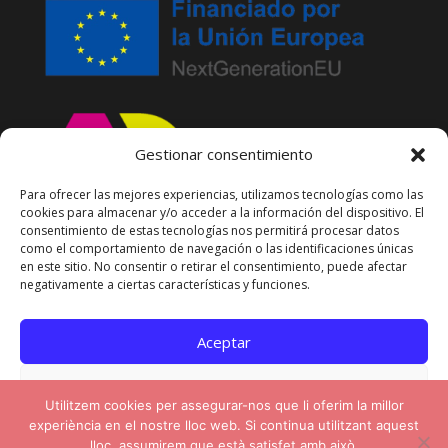
Gestionar consentimiento
Para ofrecer las mejores experiencias, utilizamos tecnologías como las
cookies para almacenar y/o acceder a la información del dispositivo. El
consentimiento de estas tecnologías nos permitirá procesar datos
como el comportamiento de navegación o las identificaciones únicas
en este sitio. No consentir o retirar el consentimiento, puede afectar
negativamente a ciertas características y funciones.
Aceptar
Denegar
Diseño y programación web por
Mirall
Utilitzem cookies per assegurar-nos que li oferim la millor
Digital –
Diseño Web y Marketing Digital
experiència en el nostre lloc web. Si continua utilitzant aquest
Ver preferencias
en Barcelona
| Copyright
UDP Formacio
by
lloc, assumirem que està satisfet amb això.