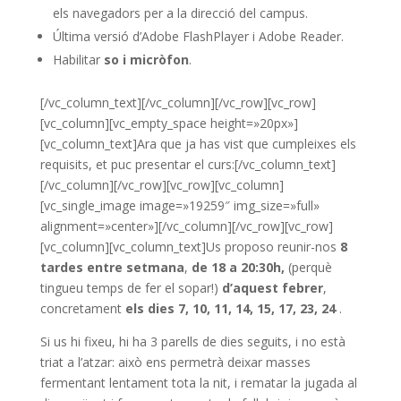
els navegadors per a la direcció del campus.
Última versió d’Adobe FlashPlayer i Adobe Reader.
Habilitar
so i micròfon
.
[/vc_column_text][/vc_column][/vc_row][vc_row]
[vc_column][vc_empty_space height=»20px»]
[vc_column_text]Ara que ja has vist que cumpleixes els
requisits, et puc presentar el curs:[/vc_column_text]
[/vc_column][/vc_row][vc_row][vc_column]
[vc_single_image image=»19259″ img_size=»full»
alignment=»center»][/vc_column][/vc_row][vc_row]
[vc_column][vc_column_text]Us proposo reunir-nos
8
tardes entre setmana
,
de 18 a 20:30h,
(perquè
tingueu temps de fer el sopar!)
d’aquest febrer
,
concretament
els dies 7, 10, 11, 14, 15, 17, 23, 24
.
Si us hi fixeu, hi ha 3 parells de dies seguits, i no està
triat a l’atzar: això ens permetrà deixar masses
fermentant lentament tota la nit, i rematar la jugada al