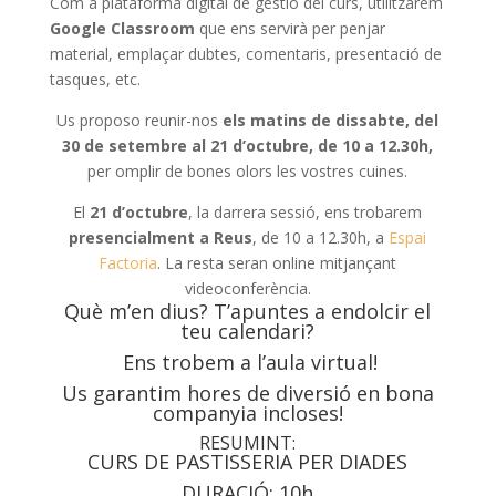
Com a plataforma digital de gestió del curs, utilitzarem
Google Classroom
que ens servirà per penjar
material, emplaçar dubtes, comentaris, presentació de
tasques, etc.
Us proposo reunir-nos
els matins de dissabte, del
30 de setembre al 21 d’octubre, de 10 a 12.30h,
per omplir de bones olors les vostres cuines.
El
21 d’octubre
, la darrera sessió, ens trobarem
presencialment a Reus
, de 10 a 12.30h, a
Espai
Factoria
. La resta seran online mitjançant
videoconferència.
Què m’en dius? T’apuntes a endolcir el
teu calendari?
Ens trobem a l’aula virtual!
Us garantim hores de diversió en bona
companyia incloses!
RESUMINT:
CURS DE PASTISSERIA PER DIADES
DURACIÓ: 10h