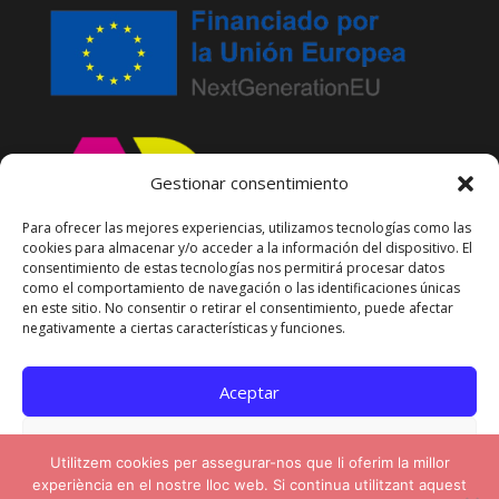
Gestionar consentimiento
Para ofrecer las mejores experiencias, utilizamos tecnologías como las
cookies para almacenar y/o acceder a la información del dispositivo. El
consentimiento de estas tecnologías nos permitirá procesar datos
como el comportamiento de navegación o las identificaciones únicas
en este sitio. No consentir o retirar el consentimiento, puede afectar
negativamente a ciertas características y funciones.
Aceptar
Denegar
Diseño y programación web por
Mirall
Utilitzem cookies per assegurar-nos que li oferim la millor
Digital –
Diseño Web y Marketing Digital
experiència en el nostre lloc web. Si continua utilitzant aquest
Ver preferencias
en Barcelona
| Copyright
UDP Formacio
by