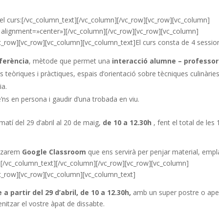
del curs:[/vc_column_text][/vc_column][/vc_row][vc_row][vc_column]
 alignment=»center»][/vc_column][/vc_row][vc_row][vc_column]
_row][vc_row][vc_column][vc_column_text]El curs consta de 4 sessio
ferència
, mètode que permet una
interacció alumne – professor
 teòriques i pràctiques, espais d’orientació sobre tècniques culinàries
ia.
’ns en persona i gaudir d’una trobada en viu.
atí del 29 d’abril al 20 de maig,
de 10 a 12.30h
, fent el total de les
litzarem
Google Classroom
que ens servirà per penjar material, empl
.[/vc_column_text][/vc_column][/vc_row][vc_row][vc_column]
c_row][vc_row][vc_column][vc_column_text]
 partir del 29 d’abril, de 10 a 12.30h,
amb un super postre o aper
nitzar el vostre àpat de dissabte.