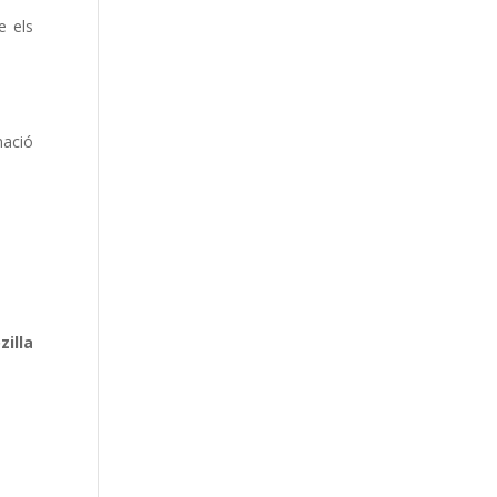
e els
mació
illa