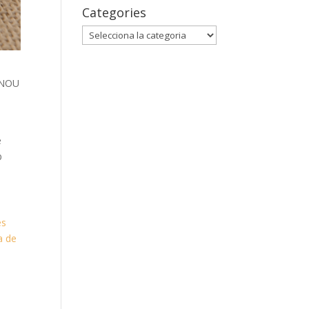
Categories
Categories
, NOU
a
e
b
es
a de