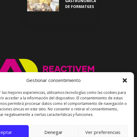
GASTRONÒMICA
DE FORMATGES
Gestionar consentimiento
r las mejores experiencias, utilizamos tecnologías como las cookies para
/o acceder a la información del dispositivo. El consentimiento de estas
 nos permitirá procesar datos como el comportamiento de navegación o
caciones únicas en este sitio. No consentir o retirar el consentimiento,
r negativamente a ciertas características y funciones.
ceptar
Denegar
Ver preferencias