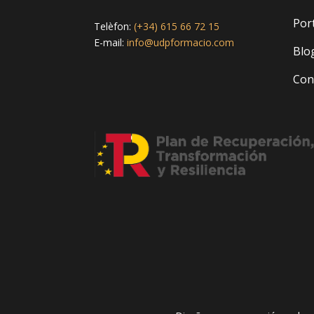
Port
Telèfon:
(+34) 615 66 72 15
E-mail:
info@udpformacio.com
Blo
Con