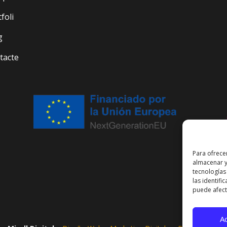
foli
g
tacte
Para ofrece
almacenar y
tecnologías
las identifi
puede afecta
A