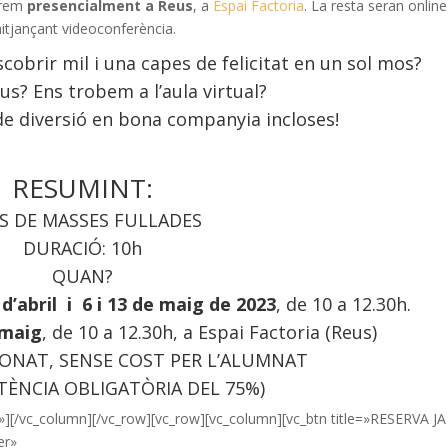
arem
presencialment a Reus
, a
Espai Factoria
. La resta seran online
itjançant videoconferència.
cobrir mil i una capes de felicitat en un sol mos?
us? Ens trobem a l’aula virtual?
e diversió en bona companyia incloses!
RESUMINT:
S DE MASSES FULLADES
DURACIÓ: 10h
QUAN?
 d’abril
i 6 i 13 de maig de 2023
, de 10 a 12.30h.
 maig
, de 10 a 12.30h, a Espai Factoria (Reus)
IONAT, SENSE COST PER L’ALUMNAT
TÈNCIA OBLIGATÒRIA DEL 75%)
][/vc_column][/vc_row][vc_row][vc_column][vc_btn title=»RESERVA JA
er»