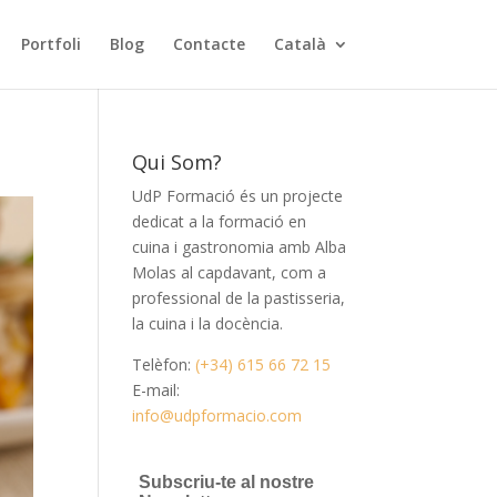
Portfoli
Blog
Contacte
Català
Qui Som?
UdP Formació és un projecte
dedicat a la formació en
cuina i gastronomia amb Alba
Molas al capdavant, com a
professional de la pastisseria,
la cuina i la docència.
Telèfon:
(+34) 615 66 72 15
E-mail:
info@udpformacio.com
Subscriu-te al nostre