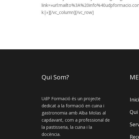
link=»url:mailto%3A%20info%40udpformacio.co
k|»][/vc_column][/vc_row]
Qui Som?
ME
UdP Formació és un projecte
Inici
dedicat a la formació en cuina i
Qui
gastronomia amb Alba Molas al
capdavant, com a professional de
Ser
la pastisseria, la cuina i la
docència.
Rec