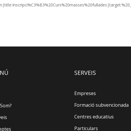
m|title:Inscripci%C3%B3%20Curs%20masses%20fullades|target:%20
NÚ
SERVEIS
Empreses
Formació subvencionada
 Som?
Centres educatius
veis
Particulars
eptes