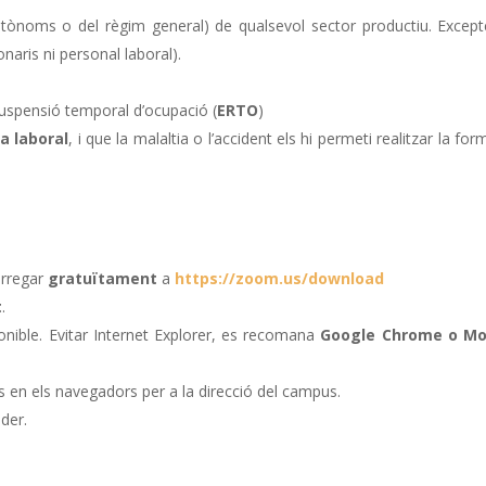
utònoms o del règim general) de qualsevol sector productiu. Except
onaris ni personal laboral).
suspensió temporal d’ocupació (
ERTO
)
a laboral
, i que la malaltia o l’accident els hi permeti realitzar la for
arregar
gratuïtament
a
https://zoom.us/download
t
.
ponible. Evitar Internet Explorer, es recomana
Google Chrome o Moz
s en els navegadors per a la direcció del campus.
der.