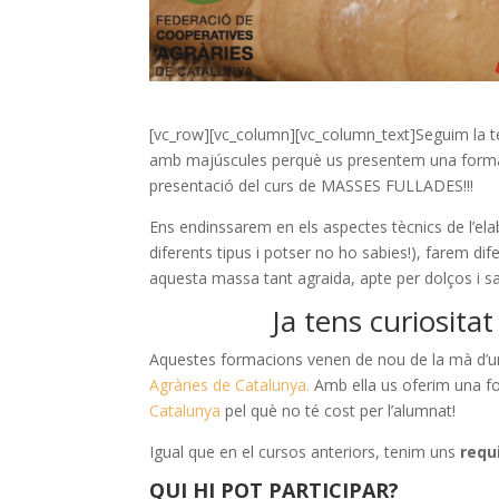
[vc_row][vc_column][vc_column_text]Seguim la 
amb majúscules perquè us presentem una formaci
presentació del curs de MASSES FULLADES!!!
Ens endinssarem en els aspectes tècnics de l’elabo
diferents tipus i potser no ho sabies!), farem dif
aquesta massa tant agraida, apte per dolços i sa
Ja tens curiositat
Aquestes formacions venen de nou de la mà d’un 
Agràries de Catalunya.
Amb ella us oferim una 
Catalunya
pel què no té cost per l’alumnat!
Igual que en el cursos anteriors, tenim uns
requ
QUI HI POT PARTICIPAR?