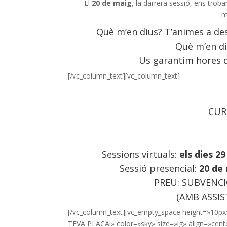
El
20 de maig
, la darrera sessió, ens trob
m
Què m’en dius? T’animes a des
Què m’en di
Us garantim hores d
[/vc_column_text][vc_column_text]
CUR
Sessions virtuals:
els dies
29
Sessió presencial:
20 de
PREU: SUBVENC
(AMB ASSIS
[/vc_column_text][vc_empty_space height=»10px»
TEVA PLAÇA!» color=»sky» size=»lg» align=»cent