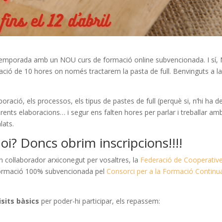
temporada amb un NOU curs de formació online subvencionada. I sí
ó de 10 hores on només tractarem la pasta de full. Benvinguts a l
ració, els processos, els tipus de pastes de full (perquè si, n’hi ha d
erents elaboracions… i segur ens falten hores per parlar i treballar am
lats.
 oi? Doncs obrim inscripcions!!!!
col·laborador arxiconegut per vosaltres, la
Federació de Cooperativ
formació 100% subvencionada pel
Consorci per a la Formació Continu
isits bàsics
per poder-hi participar, els repassem: