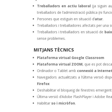
Treballadors en actiu laboral
(ja siguin a
treballadors de l’administració pública (ni funci
Persones que estiguin en situació d’
atur
.
Treballadors i treballadores afectats per una 
Treballadors i treballadors en situació de
baix
sense problemes.
MITJANS TÈCNICS
Plataforma virtual Google Classroom
Plataforma virtual ZOOM
, que es pot desc
Ordinador o Tablet amb
connexió a Interne
Navegadors actualitzats a l’última versió dis
Firefox
Deshabilitar el bloqueig de finestres emergent
Última versió d’Adobe FlashPlayer i Adobe Rea
Habilitar
so i micròfon
.