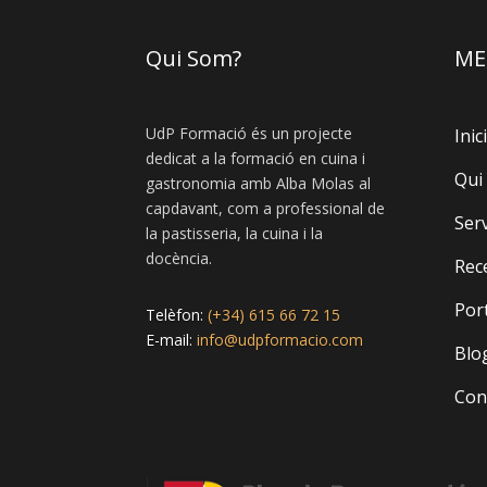
Qui Som?
ME
UdP Formació és un projecte
Inici
dedicat a la formació en cuina i
Qui
gastronomia amb Alba Molas al
capdavant, com a professional de
Ser
la pastisseria, la cuina i la
docència.
Rec
Port
Telèfon:
(+34) 615 66 72 15
E-mail:
info@udpformacio.com
Blo
Con