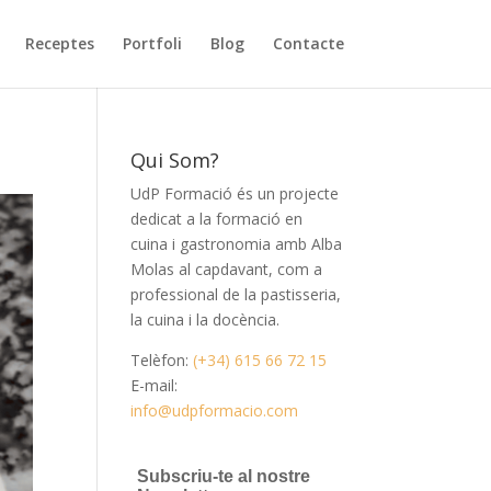
Receptes
Portfoli
Blog
Contacte
Qui Som?
UdP Formació és un projecte
dedicat a la formació en
cuina i gastronomia amb Alba
Molas al capdavant, com a
professional de la pastisseria,
la cuina i la docència.
Telèfon:
(+34) 615 66 72 15
E-mail:
info@udpformacio.com
Subscriu-te al nostre