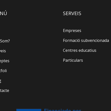
NÚ
SERVEIS
Empreses
Formació subvencionada
 Som?
Centres educatius
veis
Particulars
eptes
foli
g
tacte