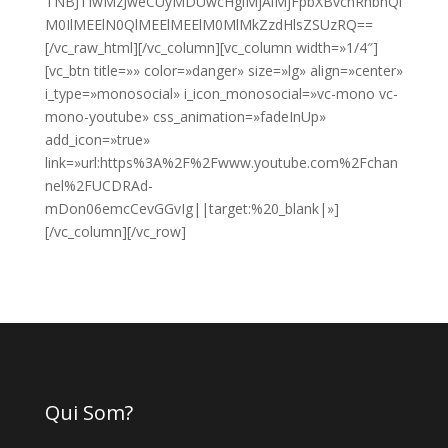
TNBJTIwMzJweCUyMDUwcHglMjAlMjFpbXBvcnRhbnQl
M0IlMEElN0QlMEElMEElM0MlMkZzdHlsZSUzRQ==
[/vc_raw_html][/vc_column][vc_column width=»1/4″]
[vc_btn title=»» color=»danger» size=»lg» align=»center»
i_type=»monosocial» i_icon_monosocial=»vc-mono vc-
mono-youtube» css_animation=»fadeInUp»
add_icon=»true»
link=»url:https%3A%2F%2Fwww.youtube.com%2Fchan
nel%2FUCDRAd-
mDon06emcCevGGvIg||target:%20_blank|»]
[/vc_column][/vc_row]
Qui Som?