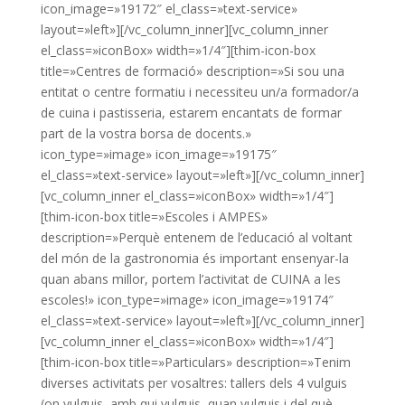
icon_image=»19172″ el_class=»text-service»
layout=»left»][/vc_column_inner][vc_column_inner
el_class=»iconBox» width=»1/4″][thim-icon-box
title=»Centres de formació» description=»Si sou una
entitat o centre formatiu i necessiteu un/a formador/a
de cuina i pastisseria, estarem encantats de formar
part de la vostra borsa de docents.»
icon_type=»image» icon_image=»19175″
el_class=»text-service» layout=»left»][/vc_column_inner]
[vc_column_inner el_class=»iconBox» width=»1/4″]
[thim-icon-box title=»Escoles i AMPES»
description=»Perquè entenem de l’educació al voltant
del món de la gastronomia és important ensenyar-la
quan abans millor, portem l’activitat de CUINA a les
escoles!» icon_type=»image» icon_image=»19174″
el_class=»text-service» layout=»left»][/vc_column_inner]
[vc_column_inner el_class=»iconBox» width=»1/4″]
[thim-icon-box title=»Particulars» description=»Tenim
diverses activitats per vosaltres: tallers dels 4 vulguis
(on vulguis, amb qui vulguis, quan vulguis i del què