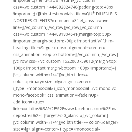
!important;}» el_id=»rowTestim»][vc_column
css=».vc_custom_1444082024748{padding-top: 40px
!important;}»][thim-testimonials title=»QUÈ DIUEN ELS
NOSTRES CLIENTS?» number=»8″ el_class=»wave-
line»][/vc_column][/vc_row][vc_row][vc_column
css=».vc_custom_1444081804541{margin-top: 50px
!important;margin-bottom: -90px !important;}»][thim-
heading title=»Segueix-nos» alignment=»center»
css_animation=»top-to-bottom»][/vc_column][/vc_row]
[vc_row css=».vc_custom_1522063759012{margin-top:
100px !important;margin-bottom: 100px !important;}»]
[vc_column width=»1/4″][vc_btn title=»»
color=»primary» size=»lg» align=»center»
i_type=»monosocial» i_icon_monosocial=»vc-mono vc-
mono-facebook» css_animation=»fadeInUp»
add_icon=»true»
link=»url:https%3A%2F%2Fwww.facebook.com%2Funa
depostres%2F||target:%20_blank|»][/vc_column]
[vc_column width=»1/4″][vc_btn title=»» color=»danger»
size=»lg» align=»center» i_type=»monosocial»