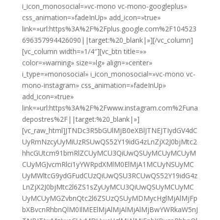
i_icon_monosocial=»vc-mono vc-mono-googleplus»
css_animation=»fadeInUp» add_icon=»true»
link=»url:https%3A%2F%2Fplus.google.com%2F104523
696357994426090||target:%20_blank|»][/vc_column]
[vc_column width=»1/4″][vc_btn title=»»
color=»warning» size=»lg» align=»center»
i_type=»monosocial» i_icon_monosocial=»vc-mono vc-
mono-instagram» css_animation=»fadeInUp»
add_icon=»true»
link=»url:https%3A%2F%2Fwww.instagram.com%2Funa
depostres%2F||target:%20_blank|»]
[vc_raw_html]JTNDc3R5bGUlMjB0eXBlJTNEJTIydGV4dC
UyRmNzcyUyMiUzRSUwQS52Y19idG4zLnZjX2J0bjMtc2
hhcGUtcm91bmRlZCUyMCU3QiUwQSUyMCUyMCUyM
CUyMGJvcmRlci1yYWRpdXMlM0ElMjA1MCUyNSUyMC
UyMWltcG9ydGFudCUzQiUwQSU3RCUwQS52Y19idG4z
LnZjX2J0bjMtc2l6ZS1sZyUyMCU3QiUwQSUyMCUyMC
UyMCUyMGZvbnQtc2l6ZSUzQSUyMDMycHglMjAlMjFp
bXBvcnRhbnQlM0IlMEElMjAlMjAlMjAlMjBwYWRkaW5nJ