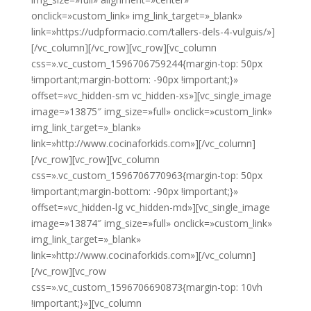
onclick=»custom_link» img_link_target=»_blank»
link=»https://udpformacio.com/tallers-dels-4-vulguis/»]
[/vc_column][/vc_row][vc_row][vc_column
css=».vc_custom_1596706759244{margin-top: 50px
!important;margin-bottom: -90px !important;}»
offset=»vc_hidden-sm vc_hidden-xs»][vc_single_image
image=»13875″ img_size=»full» onclick=»custom_link»
img_link_target=»_blank»
link=»http://www.cocinaforkids.com»][/vc_column]
[/vc_row][vc_row][vc_column
css=».vc_custom_1596706770963{margin-top: 50px
!important;margin-bottom: -90px !important;}»
offset=»vc_hidden-lg vc_hidden-md»][vc_single_image
image=»13874″ img_size=»full» onclick=»custom_link»
img_link_target=»_blank»
link=»http://www.cocinaforkids.com»][/vc_column]
[/vc_row][vc_row
css=».vc_custom_1596706690873{margin-top: 10vh
!important;}»][vc_column