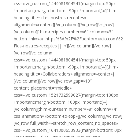
css=».vc_custom_1444081804541{margin-top: 50px
!important;margin-bottom: -90px !important;}»][thim-
heading title=»Les nostres receptes»
alignment=»center»][/vc_column][/vc_row][vc_row]
[vc_column][thim-recipes number=»6″ column=»3″
button_link=»url:https%3A%2F%2Fudpformacio.com%2
Fles-nostres-receptes|||»][/vc_column][/vc_row]
[vc_row][vc_column
css=».vc_custom_1444081804541{margin-top: 50px
!important;margin-bottom: -90px !important;}»][thim-
heading title=»Col·laboradors» alignment=»center»]
[/vc_column][/vc_row][vc_row gap=»10″
content_placement=»middle»
css=».vc_custom_1521732599027{margin-top: 100px
!important;margin-bottom: 100px !important;}»]
[vc_column][thim-our-team number=»8″ column=»4″
css_animation=»bottom-to-top»][/vc_column][/vc_row]
[vc_row full_width=»stretch_row_content_no_spaces»
css=».vc_custom_1641300653933{margin-bottom: 0px