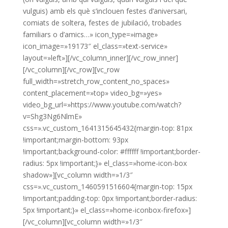
vulguis) amb els què s’inclouen festes d’aniversari,
comiats de soltera, festes de jubilació, trobades
familiars o d’amics…» icon_type=»image»
icon_image=»19173″ el_class=»text-service»
layout=»left»][/vc_column_inner][/vc_row_inner]
[/vc_column][/vc_row][vc_row
full_width=»stretch_row_content_no_spaces»
content_placement=»top» video_bg=»yes»
video_bg_url=»https://www.youtube.com/watch?
v=Shg3Ng6NlmE»
css=».vc_custom_1641315645432{margin-top: 81px
!important;margin-bottom: 93px
!important;background-color: #ffffff !important;border-
radius: 5px !important;}» el_class=»home-icon-box
shadow»][vc_column width=»1/3″
css=».vc_custom_1460591516604{margin-top: 15px
!important;padding-top: 0px !important;border-radius:
5px !important;}» el_class=»home-iconbox-firefox»]
[/vc_column][vc_column width=»1/3″