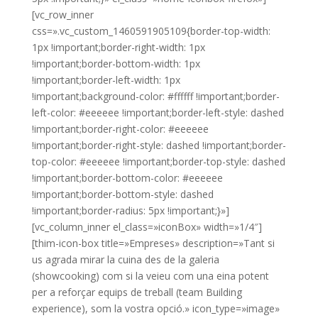
[vc_row_inner
css=».vc_custom_1460591905109{border-top-width:
1px !important;border-right-width: 1px
!important;border-bottom-width: 1px
!important;border-left-width: 1px
!important;background-color: #ffffff !important;border-
left-color: #eeeeee !important;border-left-style: dashed
!important;border-right-color: #eeeeee
!important;border-right-style: dashed !important;border-
top-color: #eeeeee !important;border-top-style: dashed
!important;border-bottom-color: #eeeeee
!important;border-bottom-style: dashed
!important;border-radius: 5px !important;}»]
[vc_column_inner el_class=»iconBox» width=»1/4″]
[thim-icon-box title=»Empreses» description=»Tant si
us agrada mirar la cuina des de la galeria
(showcooking) com si la veieu com una eina potent
per a reforçar equips de treball (team Building
experience), som la vostra opció.» icon_type=»image»