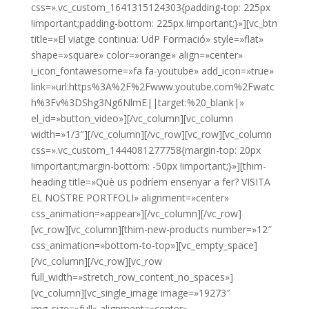
css=».vc_custom_1641315124303{padding-top: 225px
!important;padding-bottom: 225px !important;}»][vc_btn
title=»El viatge continua: UdP Formació» style=»flat»
shape=»square» color=»orange» align=»center»
i_icon_fontawesome=»fa fa-youtube» add_icon=»true»
link=»url:https%3A%2F%2Fwww.youtube.com%2Fwatc
h%3Fv%3DShg3Ng6NlmE||target:%20_blank|»
el_id=»button_video»][/vc_column][vc_column
width=»1/3″][/vc_column][/vc_row][vc_row][vc_column
css=».vc_custom_1444081277758{margin-top: 20px
!important;margin-bottom: -50px !important;}»][thim-
heading title=»Què us podríem ensenyar a fer? VISITA
EL NOSTRE PORTFOLI» alignment=»center»
css_animation=»appear»][/vc_column][/vc_row]
[vc_row][vc_column][thim-new-products number=»12″
css_animation=»bottom-to-top»][vc_empty_space]
[/vc_column][/vc_row][vc_row
full_width=»stretch_row_content_no_spaces»]
[vc_column][vc_single_image image=»19273″
img_size=»full» alignment=»center»