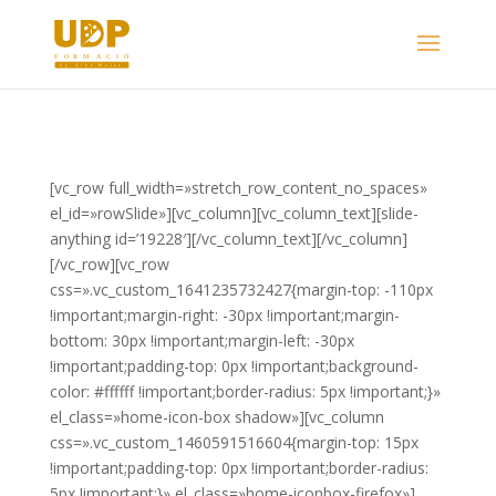
[vc_row full_width=»stretch_row_content_no_spaces»
el_id=»rowSlide»][vc_column][vc_column_text][slide-
anything id=’19228′][/vc_column_text][/vc_column]
[/vc_row][vc_row
css=».vc_custom_1641235732427{margin-top: -110px
!important;margin-right: -30px !important;margin-
bottom: 30px !important;margin-left: -30px
!important;padding-top: 0px !important;background-
color: #ffffff !important;border-radius: 5px !important;}»
el_class=»home-icon-box shadow»][vc_column
css=».vc_custom_1460591516604{margin-top: 15px
!important;padding-top: 0px !important;border-radius:
5px !important;}» el_class=»home-iconbox-firefox»]